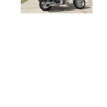
投
稿
ナ
ビ
ゲ
ー
シ
ョ
ン