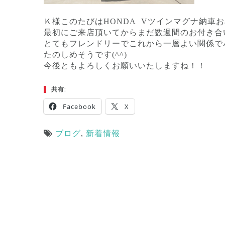
Ｋ様このたびはHONDA Vツインマグナ納車
最初にご来店頂いてからまだ数週間のお付き合
とてもフレンドリーでこれから一層よい関係で
たのしめそうです(^^)
今後ともよろしくお願いいたしますね！！
共有:
Facebook
X
ブログ
,
新着情報
投
稿
ナ
ビ
ゲ
ー
シ