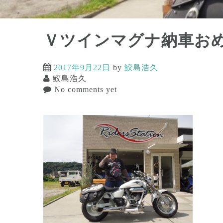
Ｖツインマグナ納車お
2017年9月22日
by
鮫島浩久
鮫島浩久
No comments yet