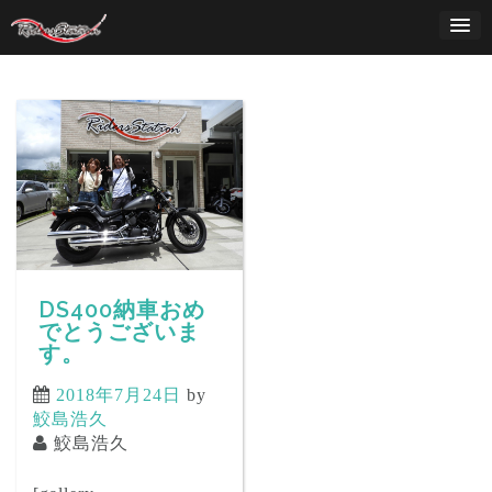
Skip
to
content
DS400納車おめ
でとうございま
す。
2018年7月24日
by
鮫島浩久
鮫島浩久