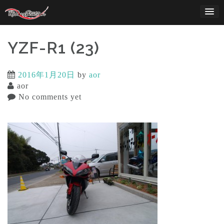
Skip
to
content
YZF-R1 (23)
2016年1月20日
by
aor
aor
No comments yet