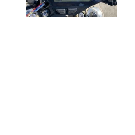
投
稿
ナ
ビ
ゲ
ー
シ
ョ
ン