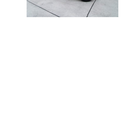
投
稿
ナ
ビ
ゲ
ー
シ
ョ
ン