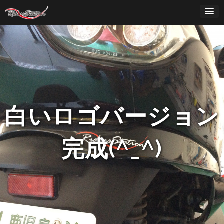
Skip
to
content
白いロゴバージョン
完成(^_^)