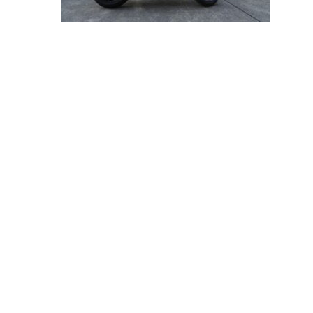
投
稿
ナ
ビ
ゲ
ー
シ
ョ
ン