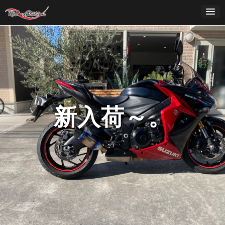
Skip
to
content
新入荷～。