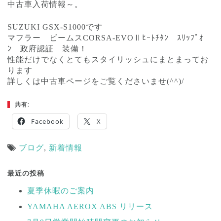
中古車入荷情報～。
SUZUKI GSX-S1000です
マフラー ビームスCORSA-EVOⅡﾋｰﾄﾁﾀﾝ ｽﾘｯﾌﾟｵ
ﾝ 政府認証 装備！
性能だけでなくとてもスタイリッシュにまとまってお
ります
詳しくは中古車ページをご覧くださいませ(^^)/
共有:
Facebook
X
ブログ
,
新着情報
投
稿
最近の投稿
ナ
夏季休暇のご案内
ビ
YAMAHA AEROX ABS リリース
ゲ