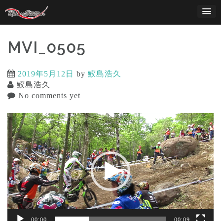
Skip
to
content
MVI_0505
2019年5月12日
by
鮫島浩久
鮫島浩久
No comments yet
動
画
プ
レ
ー
ヤ
ー
00:00
00:09