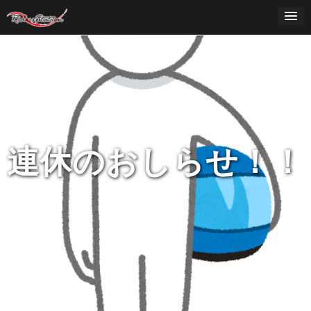
Skip
to
content
連休のおしらせ！！