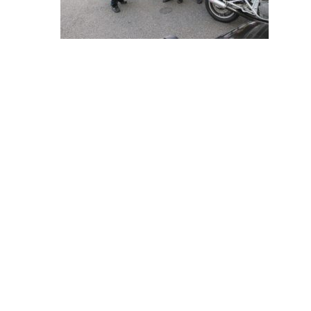
投
稿
ナ
ビ
ゲ
ー
シ
ョ
ン