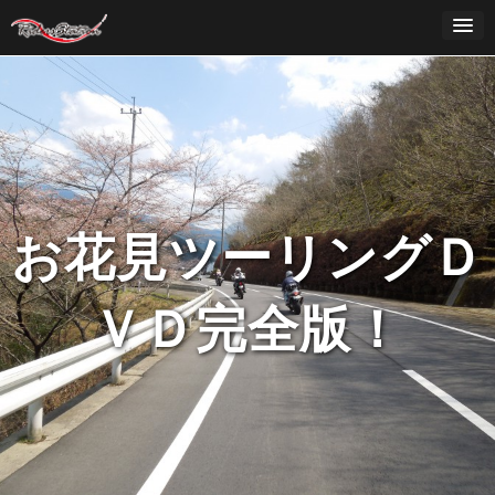
Skip
to
content
お花見ツーリングＤ
ＶＤ完全版！